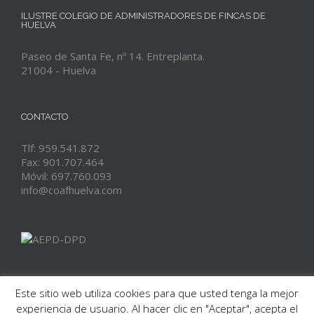
ILUSTRE COLEGIO DE ADMINISTRADORES DE FINCAS DE
HUELVA
Paseo de Santa Fe, nº 14. Entreplanta.
21004 - Huelva
CONTACTO
Tlf: 959.541.872
Fax: 901.707.464
Móvil: 697.760.093
info@coafhuelva.com
Este sitio web utiliza cookies para que usted tenga la mejor
experiencia de usuario. Al hacer clic en "Aceptar", acepta el