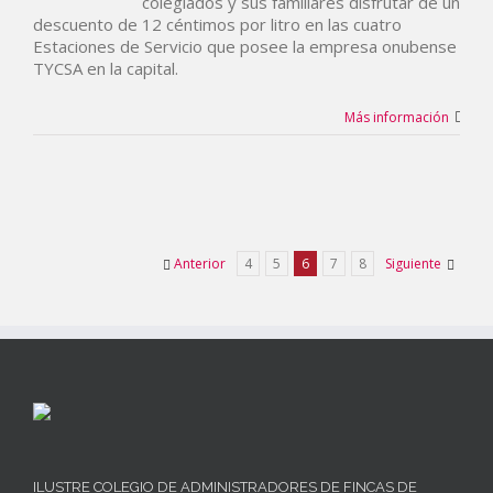
colegiados y sus familiares disfrutar de un
descuento de 12 céntimos por litro en las cuatro
Estaciones de Servicio que posee la empresa onubense
TYCSA en la capital.
Más información
Anterior
4
5
6
7
8
Siguiente
ILUSTRE COLEGIO DE ADMINISTRADORES DE FINCAS DE