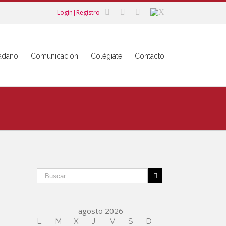
Login|Registro
dadano
Comunicación
Colégiate
Contacto
agosto 2026
L
M
X
J
V
S
D