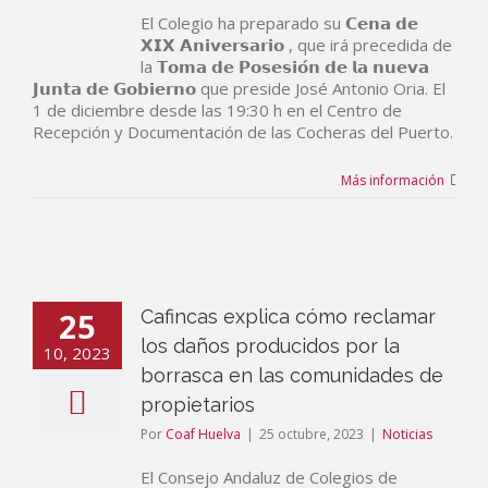
El Colegio ha preparado su 𝗖𝗲𝗻𝗮 𝗱𝗲
𝗫𝗜𝗫 𝗔𝗻𝗶𝘃𝗲𝗿𝘀𝗮𝗿𝗶𝗼 , que irá precedida de
la 𝗧𝗼𝗺𝗮 𝗱𝗲 𝗣𝗼𝘀𝗲𝘀𝗶𝗼́𝗻 𝗱𝗲 𝗹𝗮 𝗻𝘂𝗲𝘃𝗮
𝗝𝘂𝗻𝘁𝗮 𝗱𝗲 𝗚𝗼𝗯𝗶𝗲𝗿𝗻𝗼 que preside José Antonio Oria. El
1 de diciembre desde las 19:30 h en el Centro de
Recepción y Documentación de las Cocheras del Puerto.
Más información
25
Cafincas explica cómo reclamar
los daños producidos por la
10, 2023
borrasca en las comunidades de
propietarios
Por
Coaf Huelva
|
25 octubre, 2023
|
Noticias
El Consejo Andaluz de Colegios de