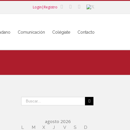
Login|Registro
dadano
Comunicación
Colégiate
Contacto
agosto 2026
L
M
X
J
V
S
D