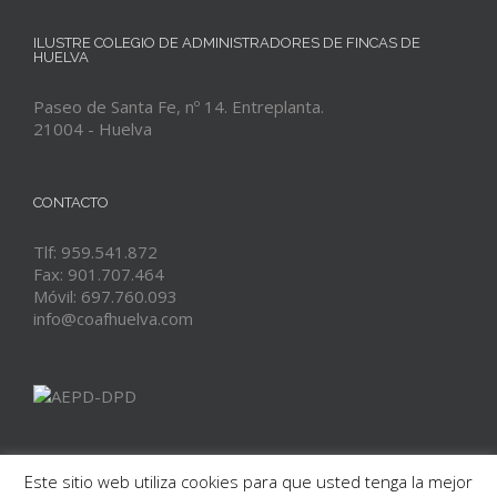
ILUSTRE COLEGIO DE ADMINISTRADORES DE FINCAS DE
HUELVA
Paseo de Santa Fe, nº 14. Entreplanta.
21004 - Huelva
CONTACTO
Tlf: 959.541.872
Fax: 901.707.464
Móvil: 697.760.093
info@coafhuelva.com
Este sitio web utiliza cookies para que usted tenga la mejor