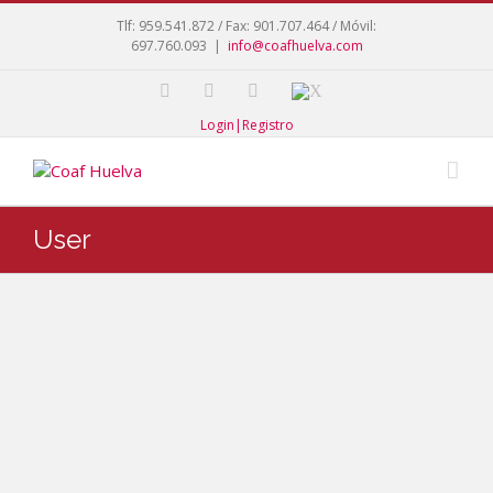
Tlf: 959.541.872 / Fax: 901.707.464 / Móvil:
697.760.093
|
info@coafhuelva.com
Login|Registro
User
Rodrí
guez
Gonzá