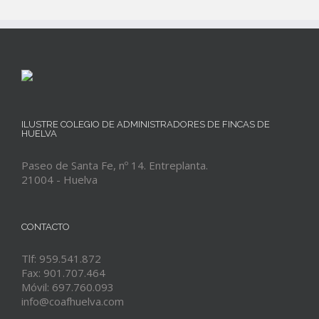
ILUSTRE COLEGIO DE ADMINISTRADORES DE FINCAS DE
HUELVA
Paseo de Santa Fe, nº 14. Entreplanta.
21004 - Huelva
CONTACTO
Tlf: 959.541.872
Fax: 901.707.464
Móvil: 697.760.093
info@coafhuelva.com