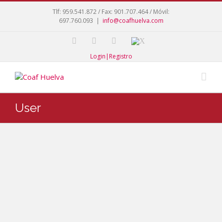
Tlf: 959.541.872 / Fax: 901.707.464 / Móvil:
697.760.093
|
info@coafhuelva.com
Login|Registro
User
Zamor
a
López