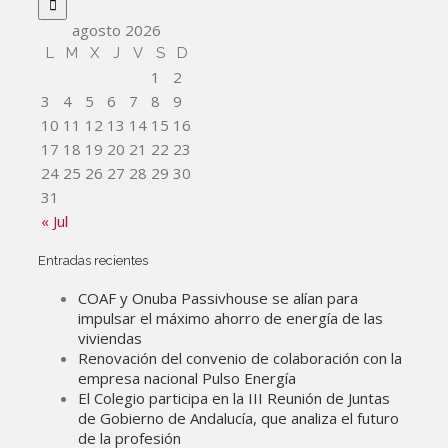
agosto 2026
L
M
X
J
V
S
D
1
2
3
4
5
6
7
8
9
10
11
12
13
14
15
16
17
18
19
20
21
22
23
24
25
26
27
28
29
30
31
« Jul
Entradas recientes
COAF y Onuba Passivhouse se alían para
impulsar el máximo ahorro de energía de las
viviendas
Renovación del convenio de colaboración con la
empresa nacional Pulso Energía
El Colegio participa en la III Reunión de Juntas
de Gobierno de Andalucía, que analiza el futuro
de la profesión