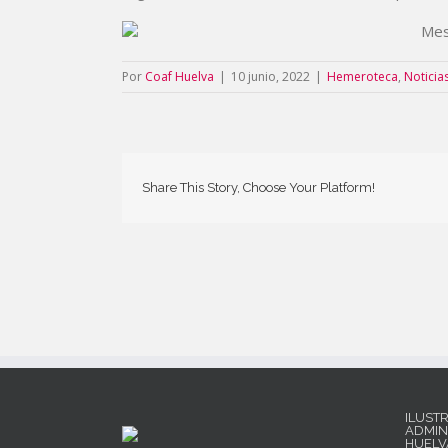
Por
Coaf Huelva
|
10 junio, 2022
|
Hemeroteca
,
Noticia
Share This Story, Choose Your Platform!
ILUST
ADMIN
HUELV