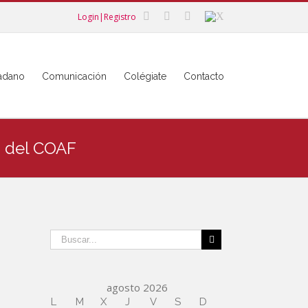
Login|Registro
dadano
Comunicación
Colégiate
Contacto
s del COAF
agosto 2026
L
M
X
J
V
S
D