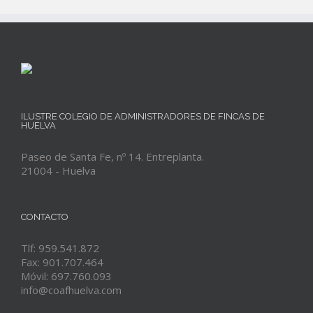
ILUSTRE COLEGIO DE ADMINISTRADORES DE FINCAS DE
HUELVA
Paseo de Santa Fe, nº 14. Entreplanta.
21004 - Huelva
CONTACTO
Tlf: 959.541.872
Fax: 901.707.464
Móvil: 697.760.093
info@coafhuelva.com