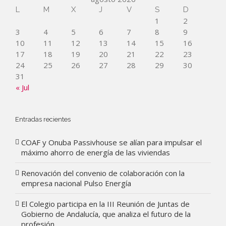
L
M
X
J
V
S
D
1
2
3
4
5
6
7
8
9
10
11
12
13
14
15
16
17
18
19
20
21
22
23
24
25
26
27
28
29
30
31
« Jul
Entradas recientes
COAF y Onuba Passivhouse se alían para impulsar el
máximo ahorro de energía de las viviendas
Renovación del convenio de colaboración con la
empresa nacional Pulso Energía
El Colegio participa en la III Reunión de Juntas de
Gobierno de Andalucía, que analiza el futuro de la
profesión