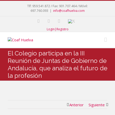
Tlf: 959.541.872 / Fax: 901.707.464 / Móvil:
697.760.093
|
info@coafhuelva.com
Login|Registro
El Colegio participa en la III
Reunión de Juntas de Gobierno de
Andalucía, que analiza el futuro de
la profesión
Anterior
Siguiente