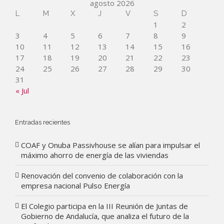
agosto 2026
L
M
X
J
V
S
D
1
2
3
4
5
6
7
8
9
10
11
12
13
14
15
16
17
18
19
20
21
22
23
24
25
26
27
28
29
30
31
« Jul
Entradas recientes
COAF y Onuba Passivhouse se alían para impulsar el
máximo ahorro de energía de las viviendas
Renovación del convenio de colaboración con la
empresa nacional Pulso Energía
El Colegio participa en la III Reunión de Juntas de
Gobierno de Andalucía, que analiza el futuro de la