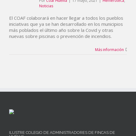
Por
Coaf Huelva
|
17 mayo, 2021
|
Hemeroteca
,
Noticias
El COAF colaborará en hacer llegar a todos los pueblos
iniciativas que ya se han desarrollado en los municipios
más poblados el último año sobre la Covid y otras
nuevas sobre piscinas o prevención de incendios.
Más información
ILUSTRE COLEGIO DE ADMINISTRADORES DE FINCAS DE