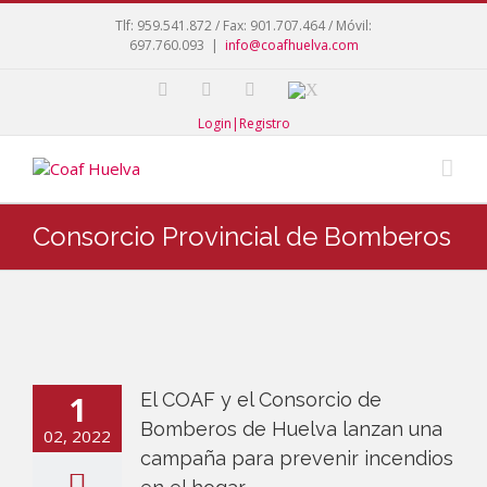
Tlf: 959.541.872 / Fax: 901.707.464 / Móvil:
697.760.093
|
info@coafhuelva.com
Login|Registro
Consorcio Provincial de Bomberos
1
El COAF y el Consorcio de
Bomberos de Huelva lanzan una
02, 2022
campaña para prevenir incendios