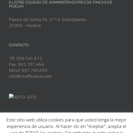
ILUSTRE COLEGIO DE ADMINISTRADORES DE FINCAS DE
HUELVA
Paseo de Santa Fe, nº 14. Entreplanta.
21004 - Huelva
CONTACTO
Tlf: 959.541.872
Fax: 901.707.464
Móvil: 697.760.093
info@coafhuelva.com
Este sitio web utiliza cookies para que usted tenga la mejor
experiencia de usuario. Al hacer clic en "Aceptar", acepta el
uso de TODAS las cookies. Sin embargo, puede visitar la