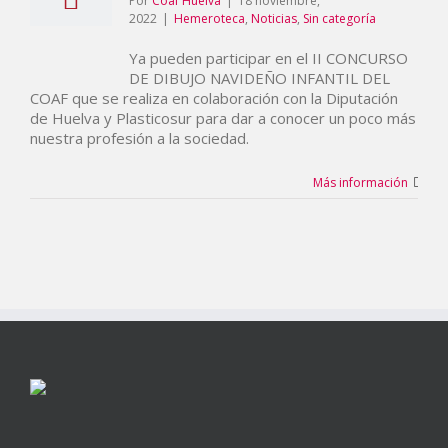
Por
Coaf Huelva
|
18 noviembre,
2022
|
Hemeroteca
,
Noticias
,
Sin categoría
Ya pueden participar en el II CONCURSO
DE DIBUJO NAVIDEÑO INFANTIL DEL
COAF que se realiza en colaboración con la Diputación
de Huelva y Plasticosur para dar a conocer un poco más
nuestra profesión a la sociedad.
Más información