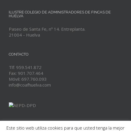
ILUSTRE COLEGIO DE ADMINISTRADORES DE FINCAS DE
HUELVA
Paseo de Santa Fe, nº 14. Entreplanta.
21004 - Huelva
CONTACTO
Tlf: 959.541.872
Fax: 901.707.464
Móvil: 697.760.093
info@coafhuelva.com
Este sitio web utiliza cookies para que usted tenga la mejor