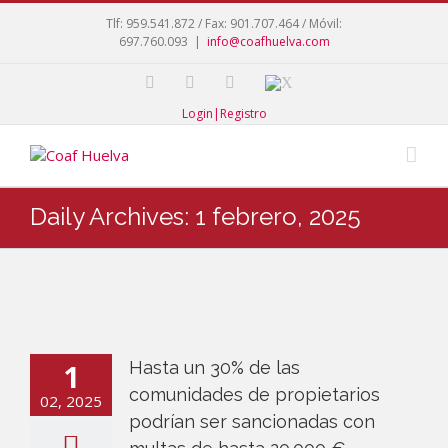
Tlf: 959.541.872 / Fax: 901.707.464 / Móvil:
697.760.093
|
info@coafhuelva.com
Login|Registro
Daily Archives:
1 febrero, 2025
1
Hasta un 30% de las
comunidades de propietarios
02, 2025
podrían ser sancionadas con