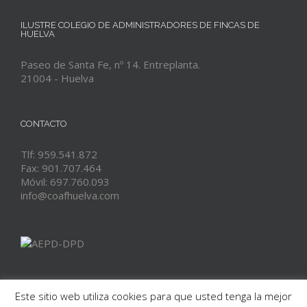
ILUSTRE COLEGIO DE ADMINISTRADORES DE FINCAS DE
HUELVA
Paseo de Santa Fe, nº 14. Entreplanta.
21004 - Huelva
CONTACTO
Tlf: 959.541.872
Fax: 901.707.464
Móvil: 697.760.093
info@coafhuelva.com
Este sitio web utiliza cookies para que usted tenga la mejor