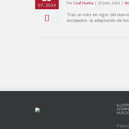
Por
Coaf Huelva
|
25 julio, 2024
|
No
07, 2024
Tras un mes en vigor del nuevo
instalados- la adaptación de l
ILUST
ADMIN
HUELV
Paseo 