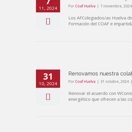
7
Por
Coaf Huelva
|
7 noviembre, 2024
11, 2024
Los AFColegiados/as Huelva dis
Formación del COAF e impartida
31
Renovamos nuestra colabo
Por
Coaf Huelva
|
31 octubre, 2024
10, 2024
Renovar el acuerdo con WConsult
energético que ofrecen a las 