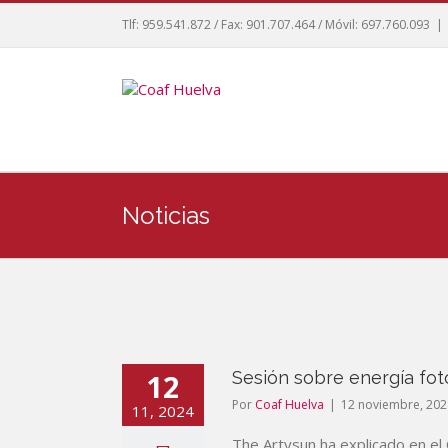
Tlf: 959.541.872 / Fax: 901.707.464 / Móvil: 697.760.093
|
Noticias
12
Sesión sobre energía fot
Por
Coaf Huelva
|
12 noviembre, 202
11, 2024
The Artysun ha explicado en el