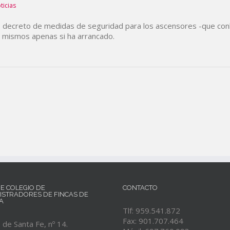
ticias
 decreto de medidas de seguridad para los ascensores -que conl
os mismos apenas si ha arrancado.
RE COLEGIO DE
CONTACTO
ISTRADORES DE FINCAS DE
A
Tlf: 959.541.872
Fax: 901.707.464
de Santa Fe, nº 14.