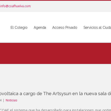
info@coafhuelva.com
El Colegio
Agenda
Acceso Privado
Servicios al Ciu
ovoltaica a cargo de The Artsysun en la nueva sala 
4
|
Noticias
 COAF el sistema que ha desarrollado para instalaciones que opti