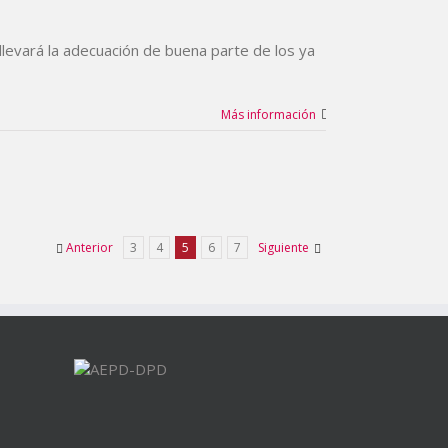
levará la adecuación de buena parte de los ya
Más información
Anterior
3
4
5
6
7
Siguiente