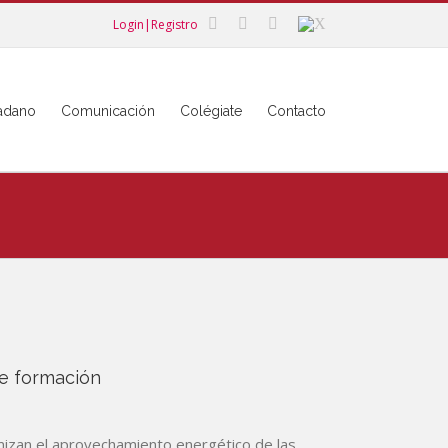
Login|Registro
dadano
Comunicación
Colégiate
Contacto
de formación
mizan el aprovechamiento energético de las