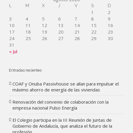
L
M
X
J
V
S
D
1
2
3
4
5
6
7
8
9
10
11
12
13
14
15
16
17
18
19
20
21
22
23
24
25
26
27
28
29
30
31
« Jul
Entradas recientes
COAF y Onuba Passivhouse se alían para impulsar el
máximo ahorro de energía de las viviendas
Renovación del convenio de colaboración con la
empresa nacional Pulso Energía
El Colegio participa en la III Reunión de Juntas de
Gobierno de Andalucía, que analiza el futuro de la
profesión