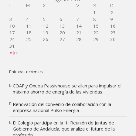
L
M
X
J
V
S
D
1
2
3
4
5
6
7
8
9
10
11
12
13
14
15
16
17
18
19
20
21
22
23
24
25
26
27
28
29
30
31
« Jul
Entradas recientes
COAF y Onuba Passivhouse se alían para impulsar el
máximo ahorro de energía de las viviendas
Renovación del convenio de colaboración con la
empresa nacional Pulso Energía
El Colegio participa en la III Reunión de Juntas de
Gobierno de Andalucía, que analiza el futuro de la
profesión