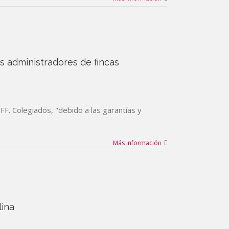
s administradores de fincas
F. Colegiados, "debido a las garantías y
Más información
lina