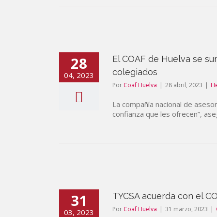
28
El COAF de Huelva se sum
colegiados
04, 2023
Por
Coaf Huelva
|
28 abril, 2023
|
H
La compañía nacional de asesor
confianza que les ofrecen”, ase
31
TYCSA acuerda con el COA
Por
Coaf Huelva
|
31 marzo, 2023
|
03, 2023