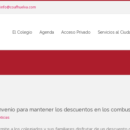
info@coafhuelva.com
El Colegio
Agenda
Acceso Privado
Servicios al Ciu
nvenio para mantener los descuentos en los combust
ticias
mite a los colegiados y sus familiares disfrutar de un descuento d