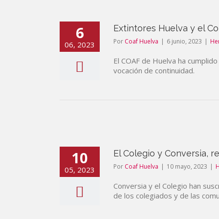
6
Extintores Huelva y el C
Por
Coaf Huelva
|
6 junio, 2023
|
He
06, 2023
El COAF de Huelva ha cumplido 
vocación de continuidad.
10
El Colegio y Conversia, 
Por
Coaf Huelva
|
10 mayo, 2023
|
05, 2023
Conversia y el Colegio han sus
de los colegiados y de las com