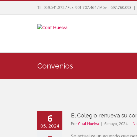
Tlf: 959.541.872 / Fax: 901.707.464 / Móvil: 697.760.093
|
Convenios
6
El Colegio renueva su co
Por
Coaf Huelva
|
6 mayo, 2024
|
No
05, 2024
Se actualiza un acuerdo que per