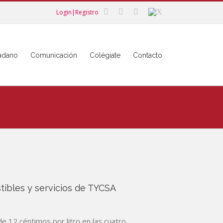
Login|Registro
dadano
Comunicación
Colégiate
Contacto
ibles y servicios de TYCSA
e 12 céntimos por litro en las cuatro