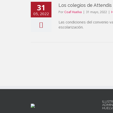
31
Los colegios de Attendis 
Por
Coaf Huelva
|
31 mayo, 2022
|
05, 2022
Las condiciones del convenio va
escolarización.
ILUST
ADMIN
HUELV