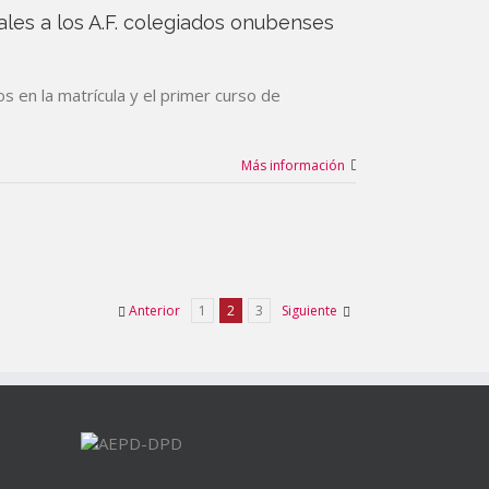
ales a los A.F. colegiados onubenses
s en la matrícula y el primer curso de
Más información
Anterior
1
2
3
Siguiente