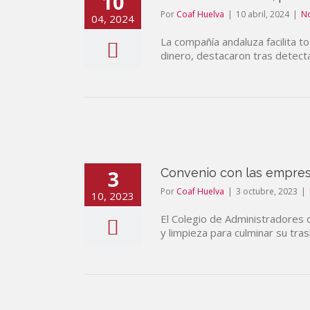
10
Por
Coaf Huelva
|
10 abril, 2024
|
No
04, 2024
La compañía andaluza facilita 
dinero, destacaron tras detect
3
Convenio con las empres
Por
Coaf Huelva
|
3 octubre, 2023
|
10, 2023
El Colegio de Administradores
y limpieza para culminar su tra