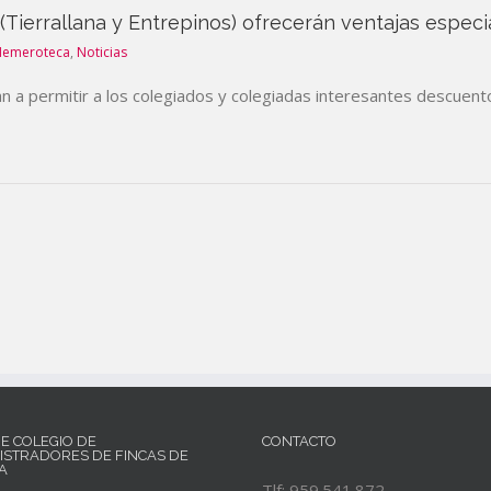
(Tierrallana y Entrepinos) ofrecerán ventajas especi
Hemeroteca
,
Noticias
n a permitir a los colegiados y colegiadas interesantes descuento
RE COLEGIO DE
CONTACTO
ISTRADORES DE FINCAS DE
A
Tlf: 959.541.872