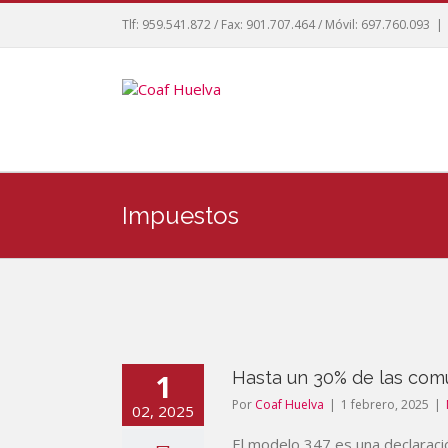
Tlf: 959.541.872 / Fax: 901.707.464 / Móvil: 697.760.093
|
Impuestos
1
Hasta un 30% de las comu
Por
Coaf Huelva
|
1 febrero, 2025
|
02, 2025
El modelo 347 es una declaraci