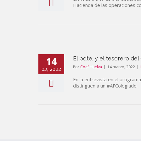
Hacienda de las operaciones co
14
El pdte. y el tesorero de
Por
Coaf Huelva
|
14 marzo, 2022
|
03, 2022
En la entrevista en el programa
distinguen a un #AFColegiado.