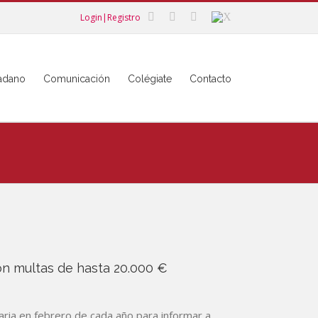
Login|Registro
dadano
Comunicación
Colégiate
Contacto
on multas de hasta 20.000 €
aria en febrero de cada año para informar a