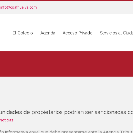
info@coafhuelva.com
El Colegio
Agenda
Acceso Privado
Servicios al Ciu
nidades de propietarios podrían ser sancionadas c
Noticias
ón informativa anual que debe presentarse ante la Agencia Tribut