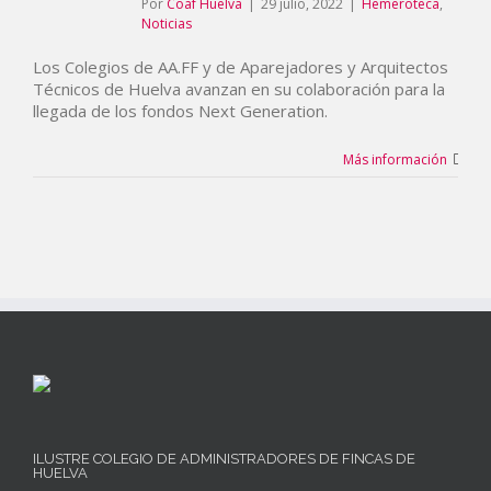
Por
Coaf Huelva
|
29 julio, 2022
|
Hemeroteca
,
Noticias
Los Colegios de AA.FF y de Aparejadores y Arquitectos
Técnicos de Huelva avanzan en su colaboración para la
llegada de los fondos Next Generation.
Más información
ILUSTRE COLEGIO DE ADMINISTRADORES DE FINCAS DE
HUELVA