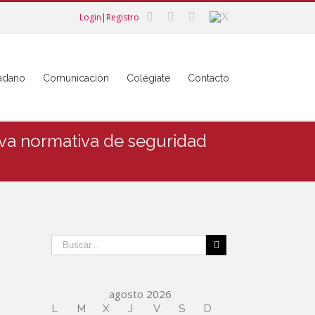
Login|Registro
dadano
Comunicación
Colégiate
Contacto
eva normativa de seguridad
agosto 2026
L
M
X
J
V
S
D