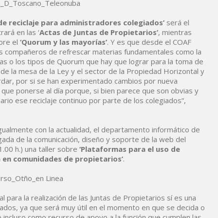
de reciclaje para administradores colegiados’
será el
ará en las ‘
Actas de Juntas de Propietarios’
, mientras
bre el
‘Quorum y las mayorías’
. Y es que desde el COAF
os compañeros de refrescar materias fundamentales como la
ctas o los tipos de Quorum que hay que lograr para la toma de
de la mesa de la Ley y el sector de la Propiedad Horizontal y
rdar, por si se han experimentado cambios por nueva
 que ponerse al día porque, si bien parece que son obvias y
o ese reciclaje continuo por parte de los colegiados”,
gualmente con la actualidad, el departamento informático de
ada de la comunicación, diseño y soporte de la web del
.00 h.) una taller sobre
‘Plataformas para el uso de
n en comunidades de propietarios’
.
 para la realización de las Juntas de Propietarios sí es una
iados, ya que será muy útil en el momento en que se decida o
 o incluso como recurso de apoyo a la función que cumplen las