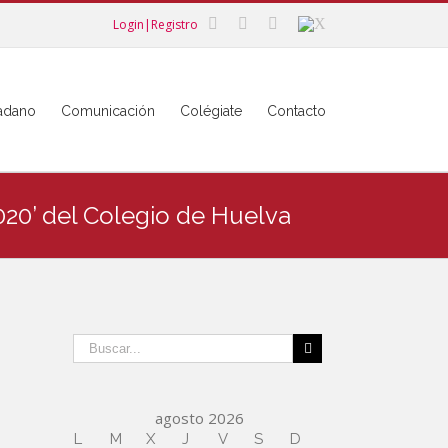
Login|Registro
dadano
Comunicación
Colégiate
Contacto
020’ del Colegio de Huelva
agosto 2026
L
M
X
J
V
S
D