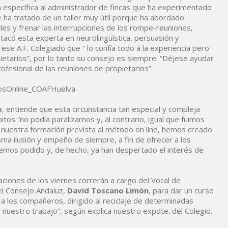
n específica al administrador de fincas que ha experimentado
Se ha tratado de un taller muy útil porque ha abordado
pales y frenar las interrupciones de los rompe-reuniones,
stacó esta experta en neurolingüística, persuasión y
 ese A.F. Colegiado que “ lo confía todo a la experiencia pero
etarios”, por lo tanto su consejo es siempre: “Déjese ayudar
ofesional de las reuniones de propietarios”.
o
, entiende que esta circunstancia tan especial y compleja
os “no podía paralizarnos y, al contrario, igual que fuimos
 nuestra formación prevista al método on line, hemos creado
sma ilusión y empeño de siempre, a fin de ofrecer a los
emos podido y, de hecho, ya han despertado el interés de
aciones de los viernes correrán a cargo del Vocal de
el Consejo Andaluz,
David Toscano Limón
, para dar un curso
a los compañeros, dirigido al reciclaje de determinadas
e nuestro trabajo”, según explica nuestro expdte. del Colegio.