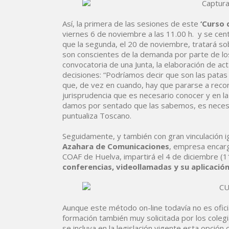
Así, la primera de las sesiones de este
‘Curso 
viernes 6 de noviembre a las 11.00 h. y se centr
que la segunda, el 20 de noviembre, tratará so
son conscientes de la demanda por parte de l
convocatoria de una Junta, la elaboración de a
decisiones: “Podríamos decir que son las patas 
que, de vez en cuando, hay que pararse a reco
jurisprudencia que es necesario conocer y en la
damos por sentado que las sabemos, es necesari
puntualiza Toscano.
Seguidamente, y también con gran vinculación i
Azahara de Comunicaciones
, empresa encarg
COAF de Huelva, impartirá el 4 de diciembre (11
conferencias, videollamadas y su aplicació
Aunque este método on-line todavía no es oficial
formación también muy solicitada por los coleg
se incluya en la legislación vigente esta opción