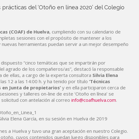
prácticas del ‘Otoño en línea 2020’ del Colegio
ncas (COAF) de Huelva
, cumpliendo con su calendario de
ompletas sesiones con el propósito de mantener a los
 y nuevas herramientas puedan servir a un mejor desempeño
dispuesto “cinco temáticas que se impartirán por
l agrado de los compañeros/as”, destacó la responsable
 de ellas, a cargo de la experta consultora
Silvia Elena
as 12 a las 14:00 h. y ha tenido por título
‘Técnicas
 en Junta de propietarios’
y en ella participaron cerca de
 sesiones y talleres on-line de este ‘Otoño en línea’ se
 solicitud con antelación al correo
info@coafhuelva.com
.
Silvia Elena García, en su sesión en Huelva de 2019
nes a Huelva y tuvo una gran aceptación en nuestro Colegio.
l otoño, cuyos contenidos quedan luego disponibles para