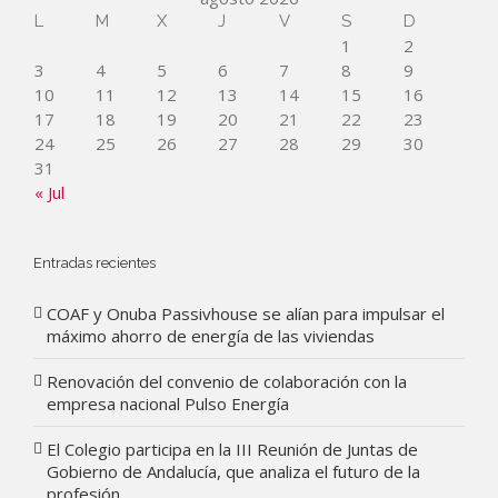
L
M
X
J
V
S
D
1
2
3
4
5
6
7
8
9
10
11
12
13
14
15
16
17
18
19
20
21
22
23
24
25
26
27
28
29
30
31
« Jul
Entradas recientes
COAF y Onuba Passivhouse se alían para impulsar el
máximo ahorro de energía de las viviendas
Renovación del convenio de colaboración con la
empresa nacional Pulso Energía
El Colegio participa en la III Reunión de Juntas de
Gobierno de Andalucía, que analiza el futuro de la
profesión