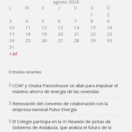
agosto 2026
L
M
X
J
V
S
D
1
2
3
4
5
6
7
8
9
10
11
12
13
14
15
16
17
18
19
20
21
22
23
24
25
26
27
28
29
30
31
« Jul
Entradas recientes
COAF y Onuba Passivhouse se alían para impulsar el
máximo ahorro de energía de las viviendas
Renovación del convenio de colaboración con la
empresa nacional Pulso Energía
El Colegio participa en la III Reunión de Juntas de
Gobierno de Andalucía, que analiza el futuro de la