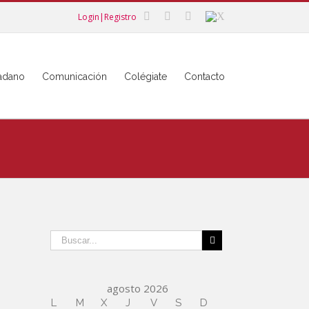
Login|Registro
dadano
Comunicación
Colégiate
Contacto
agosto 2026
L
M
X
J
V
S
D