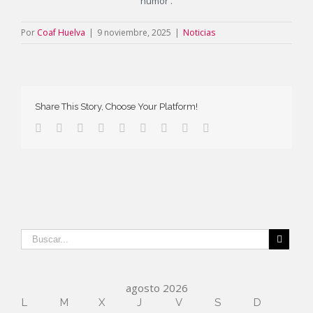
humor .
Por
Coaf Huelva
|
9 noviembre, 2025
|
Noticias
Share This Story, Choose Your Platform!
agosto 2026
L
M
X
J
V
S
D