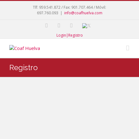
Tlf: 959.541.872 / Fax: 901.707.464 / Móvil:
697.760.093
|
info@coafhuelva.com
Login|Registro
Registro
Registro actualmente deshabilitado
DNI
Población
*