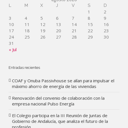
L
M
X
J
V
S
D
1
2
3
4
5
6
7
8
9
10
11
12
13
14
15
16
17
18
19
20
21
22
23
24
25
26
27
28
29
30
31
« Jul
Entradas recientes
COAF y Onuba Passivhouse se alían para impulsar el
máximo ahorro de energía de las viviendas
Renovación del convenio de colaboración con la
empresa nacional Pulso Energía
El Colegio participa en la III Reunión de Juntas de
Gobierno de Andalucía, que analiza el futuro de la
profesión