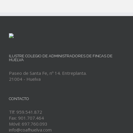
ILUSTRE COLEGIO DE ADMINISTRADORES DE FINCAS DE
HUELVA
Paseo de Santa Fe, nº 14. Entreplanta.
21004 - Huelva
CONTACTO
Tlf: 959.541.872
Fax: 901.707.464
Móvil: 697.760.093
info@coafhuelva.com