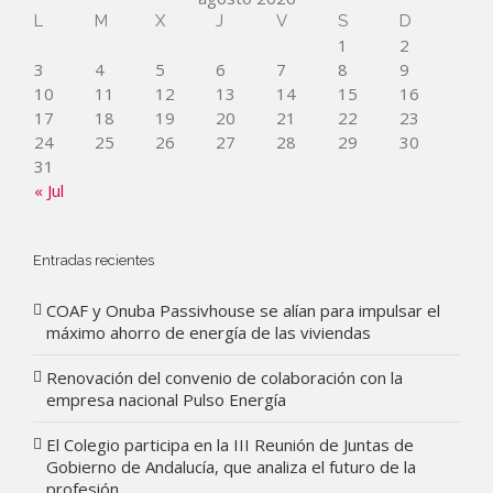
L
M
X
J
V
S
D
1
2
3
4
5
6
7
8
9
10
11
12
13
14
15
16
17
18
19
20
21
22
23
24
25
26
27
28
29
30
31
« Jul
Entradas recientes
COAF y Onuba Passivhouse se alían para impulsar el
máximo ahorro de energía de las viviendas
Renovación del convenio de colaboración con la
empresa nacional Pulso Energía
El Colegio participa en la III Reunión de Juntas de
Gobierno de Andalucía, que analiza el futuro de la
profesión