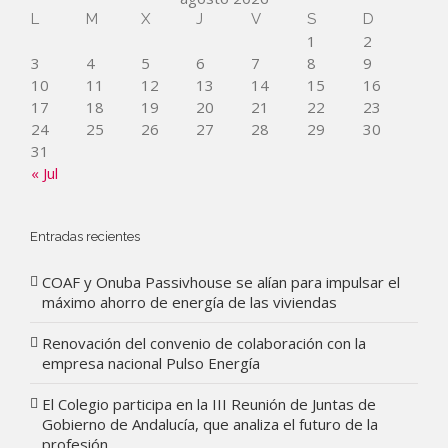
L
M
X
J
V
S
D
1
2
3
4
5
6
7
8
9
10
11
12
13
14
15
16
17
18
19
20
21
22
23
24
25
26
27
28
29
30
31
« Jul
Entradas recientes
COAF y Onuba Passivhouse se alían para impulsar el
máximo ahorro de energía de las viviendas
Renovación del convenio de colaboración con la
empresa nacional Pulso Energía
El Colegio participa en la III Reunión de Juntas de
Gobierno de Andalucía, que analiza el futuro de la
profesión