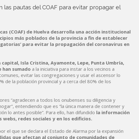
 las pautas del COAF para evitar propagar el
ncas (COAF) de Huelva desarrolla una acción institucional
ipios más poblados de la provincia a fin de establecer
igatorias’ para evitar la propagación del coronavirus en
capital, Isla Cristina, Ayamonte, Lepe, Punta Umbría,
se han sumado
a la iniciativa para instar a los vecinos a
comunes, evitar las congregaciones y usar el ascensor lo
 de la población provincial y a cerca del 80% de los
ores “agradecen a todos los onubenses su diligencia y
hogar”, entendiendo que es “la única manera de contener y
ación lo antes posible”. Para ello, han difundido
la información
 webs, redes sociales y en los edificios.
or el que se declara el Estado de Alarma por la expansión
idas que afectan al conjunto de comunidades de