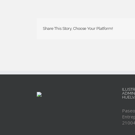
Share This Story, Choose Your Platform!
ILUST
ADMIN
HUELV
Paseo 
Entrep
21004