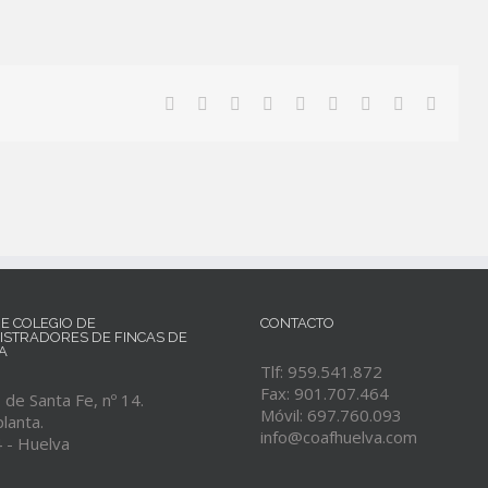
RE COLEGIO DE
CONTACTO
ISTRADORES DE FINCAS DE
A
Tlf: 959.541.872
Fax: 901.707.464
de Santa Fe, nº 14.
Móvil: 697.760.093
lanta.
info@coafhuelva.com
 - Huelva