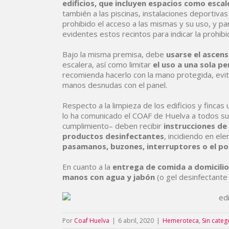
edificios, que incluyen espacios como escal
también a las piscinas, instalaciones deportiv
prohibido el acceso a las mismas y su uso, y par
evidentes estos recintos para indicar la prohibi
Bajo la misma premisa, debe
usarse el ascens
escalera, así como limitar
el uso a una sola p
recomienda hacerlo con la mano protegida, evita
manos desnudas con el panel.
Respecto a la limpieza de los edificios y finca
lo ha comunicado el COAF de Huelva a todos sus
cumplimiento– deben recibir
instrucciones de
productos desinfectantes
, incidiendo en e
pasamanos, buzones, interruptores o el po
En cuanto a la
entrega de comida a domicilio,
manos con agua y jabón
(o gel desinfectante
Por
Coaf Huelva
|
6 abril, 2020
|
Hemeroteca
,
Sin categ