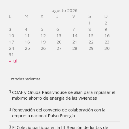
agosto 2026
L
M
X
J
V
S
D
1
2
3
4
5
6
7
8
9
10
11
12
13
14
15
16
17
18
19
20
21
22
23
24
25
26
27
28
29
30
31
« Jul
Entradas recientes
COAF y Onuba Passivhouse se alían para impulsar el
máximo ahorro de energía de las viviendas
Renovación del convenio de colaboración con la
empresa nacional Pulso Energía
El Colegio participa en la III Reunión de Juntas de