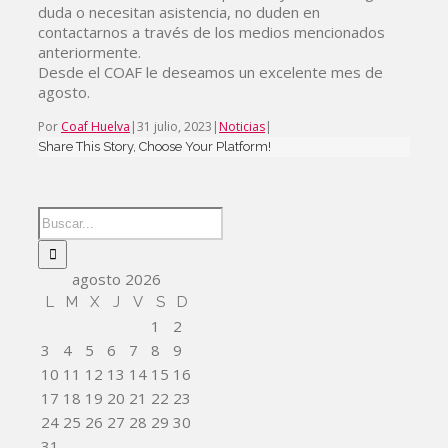
duda o necesitan asistencia, no duden en
contactarnos a través de los medios mencionados
anteriormente.
Desde el COAF le deseamos un excelente mes de
agosto.
Por
Coaf Huelva
|
31 julio, 2023
|
Noticias
|
Share This Story, Choose Your Platform!
agosto 2026
L
M
X
J
V
S
D
1
2
3
4
5
6
7
8
9
10
11
12
13
14
15
16
17
18
19
20
21
22
23
24
25
26
27
28
29
30
31