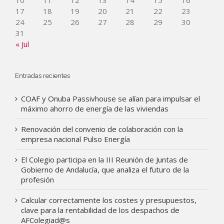
10
11
12
13
14
15
16
17
18
19
20
21
22
23
24
25
26
27
28
29
30
31
« Jul
Entradas recientes
COAF y Onuba Passivhouse se alían para impulsar el
máximo ahorro de energía de las viviendas
Renovación del convenio de colaboración con la
empresa nacional Pulso Energía
El Colegio participa en la III Reunión de Juntas de
Gobierno de Andalucía, que analiza el futuro de la
profesión
Calcular correctamente los costes y presupuestos,
clave para la rentabilidad de los despachos de
AFColegiad@s