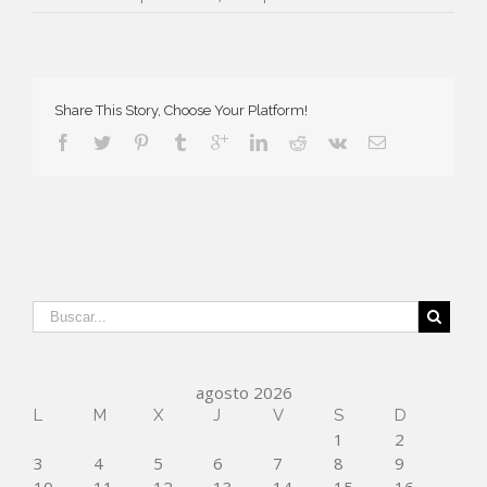
Share This Story, Choose Your Platform!
agosto 2026
L
M
X
J
V
S
D
1
2
3
4
5
6
7
8
9