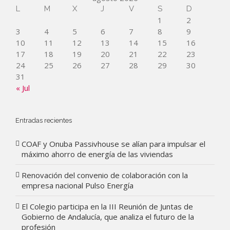
L
M
X
J
V
S
D
1
2
3
4
5
6
7
8
9
10
11
12
13
14
15
16
17
18
19
20
21
22
23
24
25
26
27
28
29
30
31
« Jul
Entradas recientes
COAF y Onuba Passivhouse se alían para impulsar el
máximo ahorro de energía de las viviendas
Renovación del convenio de colaboración con la
empresa nacional Pulso Energía
El Colegio participa en la III Reunión de Juntas de
Gobierno de Andalucía, que analiza el futuro de la
profesión