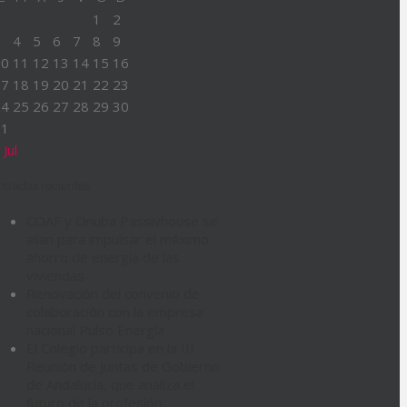
1
2
3
4
5
6
7
8
9
10
11
12
13
14
15
16
17
18
19
20
21
22
23
24
25
26
27
28
29
30
31
 Jul
ntradas recientes
COAF y Onuba Passivhouse se
alían para impulsar el máximo
ahorro de energía de las
viviendas
Renovación del convenio de
colaboración con la empresa
nacional Pulso Energía
El Colegio participa en la III
Reunión de Juntas de Gobierno
de Andalucía, que analiza el
futuro de la profesión