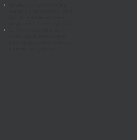
Calcular correctamente los
costes y presupuestos, clave
para la rentabilidad de los
despachos de AFColegiad@s
Se renueva la alianza con
Grupo Azahara tras nueve
años de apoyo en el área de
comunicación y prensa