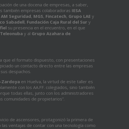
cipación de una docena de empresas, a saber,
 las también empresas colaboradoras
IESA
,
AM
Seguridad
,
MGS
,
Fincatech
,
Grupo
LAE
y
co
Sabadell
,
Fundación
Caja
Rural
del
Sur
y
fiel
su presencia en el encuentro, en el que
Teleonuba
y al
Grupo Azahara de
ya que el formato dispuesto, con presentaciones
iciado un contacto directo entre las empresas
y sus despachos.
-Zardoya
en Huelva, la virtud de este taller es
lamente con los AA.FF. colegiados, sino también
que todas ellas, junto con los administradores
as comunidades de propietarios”.
ervicio de ascensores, protagonizó la primera de
o las ventajas de contar con una tecnología como