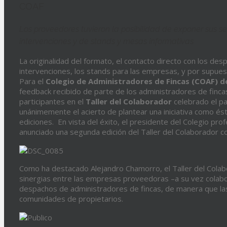
COAF
Los proveedores tuvieron la posibilidad de exponer sus ser
intervenciones y de stands y mesas informativas
La originalidad del formato, el contacto directo con los des
intervenciones, los stands para las empresas, y por supues
Para el
Colegio de Administradores de Fincas (COAF) 
feedback recibido de parte de los administradores de finca
participantes en el
Taller del Colaborador
celebrado el p
unánimemente el acierto de plantear una iniciativa como és
ediciones. En vista del éxito, el presidente del Colegio pr
anunciado una segunda edición del Taller del Colaborador c
Como ha destacado Alejandro Chamorro, el Taller del Colab
sinergias entre las empresas proveedoras –a su vez colabo
despachos de administradores de fincas, de manera que las
comunidades de propietarios.