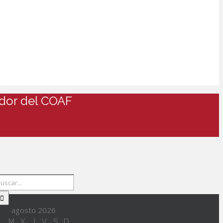
ador del COAF
agosto 2026
L
M
X
J
V
S
D