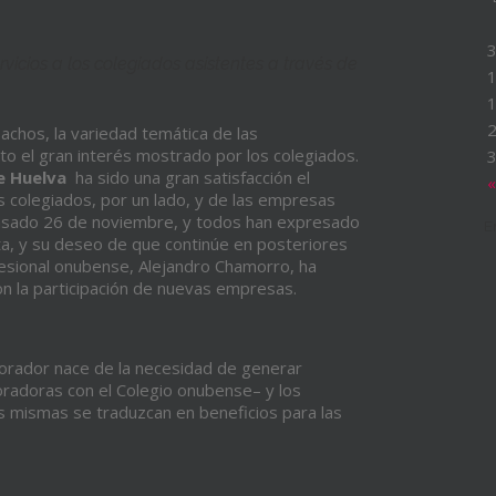
vicios a los colegiados asistentes a través de
pachos, la variedad temática de las
to el gran interés mostrado por los colegiados.
de Huelva
ha sido una gran satisfacción el
«
s colegiados, por un lado, y de las empresas
asado 26 de noviembre, y todos han expresado
E
ta, y su deseo de que continúe en posteriores
ofesional onubense, Alejandro Chamorro, ha
on la participación de nuevas empresas.
orador nace de la necesidad de generar
radoras con el Colegio onubense– y los
 mismas se traduzcan en beneficios para las