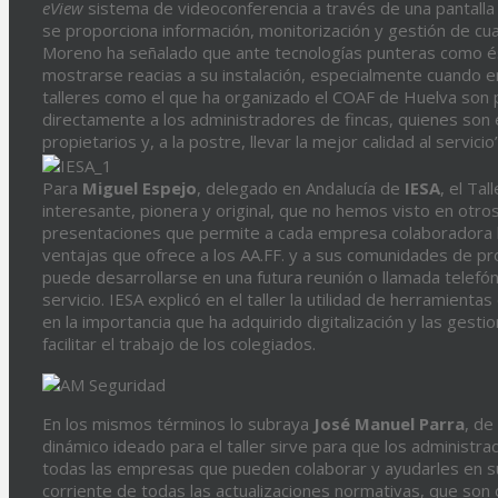
eView
sistema de videoconferencia a través de una pantalla 
se proporciona información, monitorización y gestión de cual
Moreno ha señalado que ante tecnologías punteras como é
mostrarse reacias a su instalación, especialmente cuando 
talleres como el que ha organizado el COAF de Huelva son 
directamente a los administradores de fincas, quienes son 
propietarios y, a la postre, llevar la mejor calidad al servicio”
Para
Miguel
Espejo
, delegado en Andalucía de
IESA
, el Ta
interesante, pionera y original, que no hemos visto en otro
presentaciones que permite a cada empresa colaboradora la 
ventajas que ofrece a los AA.FF. y a sus comunidades de pr
puede desarrollarse en una futura reunión o llamada telefóni
servicio. IESA explicó en el taller la utilidad de herramien
en la importancia que ha adquirido digitalización y las gesti
facilitar el trabajo de los colegiados.
En los mismos términos lo subraya
José
Manuel
Parra
, de
dinámico ideado para el taller sirve para que los administ
todas las empresas que pueden colaborar y ayudarles en su 
corriente de todas las actualizaciones normativas, que son