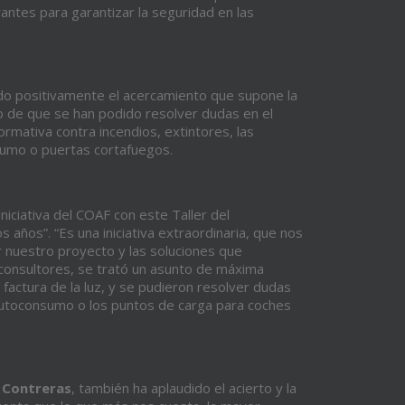
rantes para garantizar la seguridad en las
ado positivamente el acercamiento que supone la
ho de que se han podido resolver dudas en el
mativa contra incendios, extintores, las
humo o puertas cortafuegos.
 iniciativa del COAF con este Taller del
años”. “Es una iniciativa extraordinaria, que nos
r nuestro proyecto y las soluciones que
consultores, se trató un asunto de máxima
a factura de la luz, y se pudieron resolver dudas
 autoconsumo o los puntos de carga para coches
Contreras
, también ha aplaudido el acierto y la