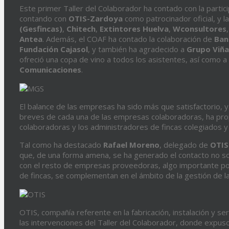
Este primer Taller del Colaborador ha contado con la parti
contando con
OTIS-Zardoya
como patrocinador oficial, y
(Gesfincas)
,
Chitech
,
Extintores
Huelva
,
Wconsultores
Antea
. Además, el COAF ha contado la colaboración de
Ban
Fundación
Cajasol
, y también ha agradecido a
Grupo
Viña
ofreció una copa de vino a todos los asistentes, así como a
Comunicaciones
.
El balance de las empresas ha sido más que satisfactorio, 
breves de cada una de las empresas colaboradoras, ha prop
colaboradoras y los administradores de fincas colegiados 
Tal como ha destacado
Rafael
Moreno
, delegado de
OTIS
que, de una forma amena, se ha generado el contacto no so
con el resto de empresas proveedoras, algo importante por
de fincas, se complementan en el ámbito de la gestión de l
OTIS, compañía referente en la fabricación, instalación y s
las intervenciones del Taller del Colaborador, donde expus