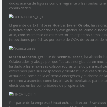
dudas acerca de figuras como el vigilante o las rondas itine
comunidades.
El gerente de
Extintores Huelva
,
Javier
Oriola
, ha valor
iniciativa entre proveedores y colegiados, así como el hec
acto, concretamente en este sector en aspectos como la nor
inspecciones periódicas por parte de OCA, detectores de 
Mateo
Mancha
, gerente de
Wconsultores
, ha alabado la
Colaborador, y aboga por que “estas sinergias duren muchos 
ha dado a las empresas colaboradoras un sitio para explica
ofrecemos para sus despachos y clientes”. En el caso de W
actualidad, como es la eficiencia energética y el ahorro en l
en torno a aspectos como las placas fotovoltaicas para el
eléctricos en las comunidades de propietarios.
Por parte de la empresa
Fincatech
, su director,
Francisco