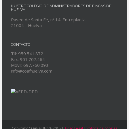
ILUSTRE COLEGIO DE ADMINISTRADORES DE FINCAS DE
HUELVA
Paseo de Santa Fe, nº 14. Entreplanta.
21004 - Huelva
CONTACTO
Tlf: 959.541.872
Fax: 901.707.464
Móvil: 697.760.093
info@coafhuelva.com
Copyright COAF HUELVA 2015 |
Aviso Legal
|
Política de cookies