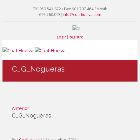
Tlf: 959.541.872 / Fax: 901.707.464 / Móvil:
697.760.093
|
info@coafhuelva.com
Login|Registro
C_G_Nogueras
Anterior
C_G_Nogueras
Por
Coaf Huelva
|
14 diciembre, 2021
|