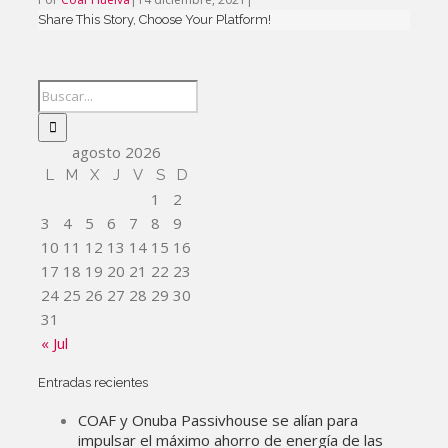
Share This Story, Choose Your Platform!
agosto 2026
L
M
X
J
V
S
D
1
2
3
4
5
6
7
8
9
10
11
12
13
14
15
16
17
18
19
20
21
22
23
24
25
26
27
28
29
30
31
« Jul
Entradas recientes
COAF y Onuba Passivhouse se alían para
impulsar el máximo ahorro de energía de las