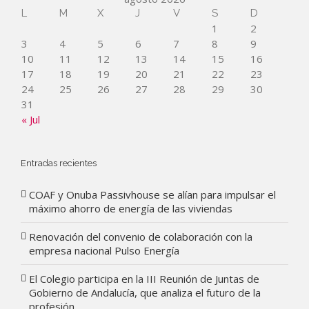
L
M
X
J
V
S
D
1
2
3
4
5
6
7
8
9
10
11
12
13
14
15
16
17
18
19
20
21
22
23
24
25
26
27
28
29
30
31
« Jul
Entradas recientes
COAF y Onuba Passivhouse se alían para impulsar el
máximo ahorro de energía de las viviendas
Renovación del convenio de colaboración con la
empresa nacional Pulso Energía
El Colegio participa en la III Reunión de Juntas de
Gobierno de Andalucía, que analiza el futuro de la
profesión