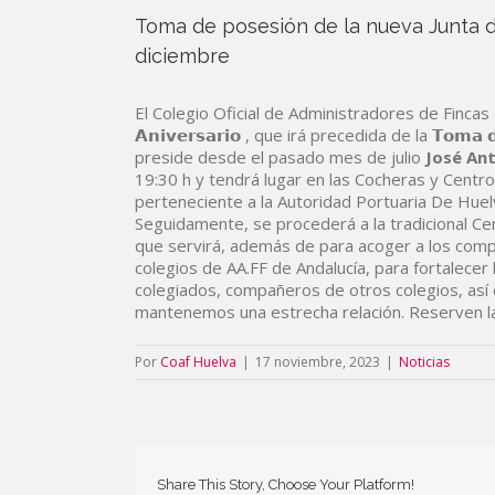
Toma de posesión de la nueva Junta d
diciembre
El Colegio Oficial de Administradores de Fincas de
𝗔𝗻𝗶𝘃𝗲𝗿𝘀𝗮𝗿𝗶𝗼 , que irá precedida de la 𝗧𝗼𝗺𝗮 𝗱𝗲 
preside desde el pasado mes de julio
José An
19:30 h y tendrá lugar en las Cocheras y Cent
perteneciente a la Autoridad Portuaria De Huelv
Seguidamente, se procederá a la tradicional Ce
que servirá, además de para acoger a los com
colegios de AA.FF de Andalucía, para fortalecer
colegiados, compañeros de otros colegios, así 
mantenemos una estrecha relación. Reserven la
Por
Coaf Huelva
|
17 noviembre, 2023
|
Noticias
Share This Story, Choose Your Platform!