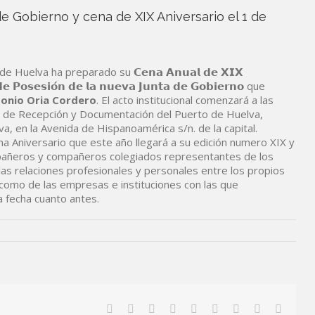
e Gobierno y cena de XIX Aniversario el 1 de
 Huelva ha preparado su 𝗖𝗲𝗻𝗮 𝗔𝗻𝘂𝗮𝗹 𝗱𝗲 𝗫𝗜𝗫
𝗣𝗼𝘀𝗲𝘀𝗶𝗼́𝗻 𝗱𝗲 𝗹𝗮 𝗻𝘂𝗲𝘃𝗮 𝗝𝘂𝗻𝘁𝗮 𝗱𝗲 𝗚𝗼𝗯𝗶𝗲𝗿𝗻𝗼 que
tonio Oria Cordero
. El acto institucional comenzará a las
ro de Recepción y Documentación del Puerto de Huelva,
a, en la Avenida de Hispanoamérica s/n. de la capital.
na Aniversario que este año llegará a su edición numero XIX y
pañeros y compañeros colegiados representantes de los
 las relaciones profesionales y personales entre los propios
como de las empresas e instituciones con las que
 fecha cuanto antes.