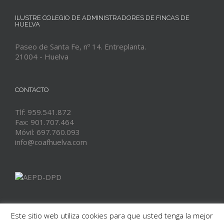
ILUSTRE COLEGIO DE ADMINISTRADORES DE FINCAS DE
HUELVA
Paseo de Santa Fe, nº 14. Entreplanta.
21004 - Huelva
CONTACTO
Tlf: 959.541.872
Fax: 901.707.464
Móvil: 697.760.093
info@coafhuelva.com
Este sitio web utiliza cookies para que usted tenga la mejor