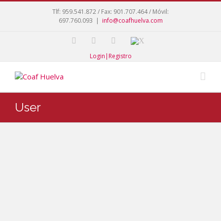
Tlf: 959.541.872 / Fax: 901.707.464 / Móvil:
697.760.093
|
info@coafhuelva.com
Login|Registro
User
Huelv
a Coaf
Huelva