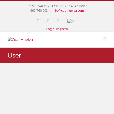
Tlf: 959.541.872 / Fax: 901.707.464 / Móvil:
697.760.093
|
info@coafhuelva.com
Login|Registro
User
Rodrí
guez
Márq