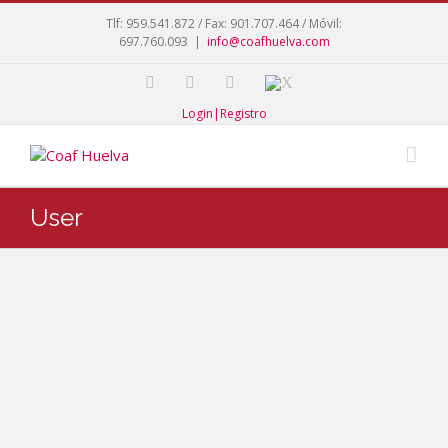
Tlf: 959.541.872 / Fax: 901.707.464 / Móvil:
697.760.093
|
info@coafhuelva.com
Login|Registro
User
Herná
ndez
García