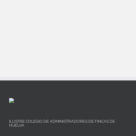
www.puntafincas.es
Estado
Ejerciente
ILUSTRE COLEGIO DE ADMINISTRADORES DE FINCAS DE
HUELVA