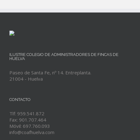
ILUSTRE COLEGIO DE ADMINISTRADORES DE FINCAS DE
HUELVA
Paseo de Santa Fe, nº 14. Entreplanta.
21004 - Huelva
CONTACTO
Tlf: 959.541.872
Fax: 901.707.464
Móvil: 697.760.093
info@coafhuelva.com