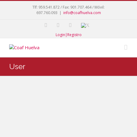
Tlf: 959.541.872 / Fax: 901.707.464 / Móvil:
697.760.093
|
info@coafhuelva.com
Login|Registro
User
Carras
co
Millan