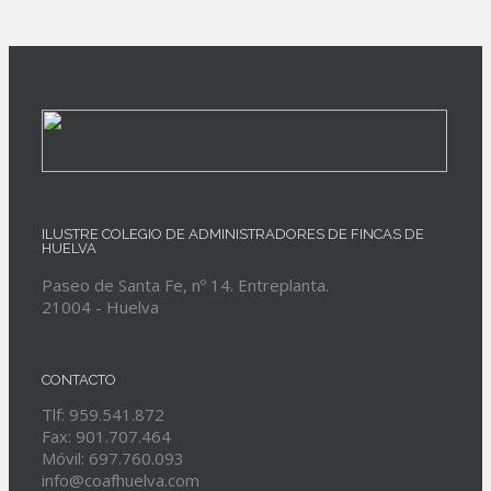
ILUSTRE COLEGIO DE ADMINISTRADORES DE FINCAS DE
HUELVA
Paseo de Santa Fe, nº 14. Entreplanta.
21004 - Huelva
CONTACTO
Tlf: 959.541.872
Fax: 901.707.464
Móvil: 697.760.093
info@coafhuelva.com