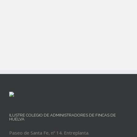
Estado
Ejerciente
ILUSTRE COLEGIO DE ADMINISTRADORES DE FINCAS DE
HUELVA
Paseo de Santa Fe, nº 14. Entreplanta.