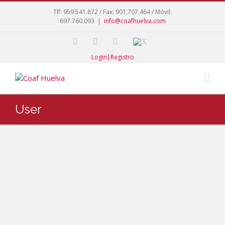
Tlf: 959.541.872 / Fax: 901.707.464 / Móvil:
697.760.093
|
info@coafhuelva.com
Login|Registro
User
Rivera
Zaran
dieta